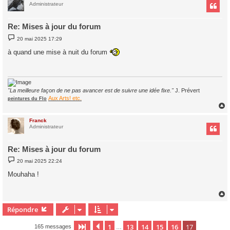
t
Administrateur
Re: Mises à jour du forum
M
20 mai 2025 17:29
e
s
à quand une mise à nuit du forum
s
a
g
e
"La meilleure façon de ne pas avancer est de suivre une idée fixe."
J. Prévert
Aux Arts! etc.
peintures du Flo
Franck
t
Administrateur
Re: Mises à jour du forum
M
20 mai 2025 22:24
e
s
Mouhaha !
s
a
g
e
Répondre
t
1
13
14
15
16
17
Page
17
Précédent
sur
17
165 messages
…