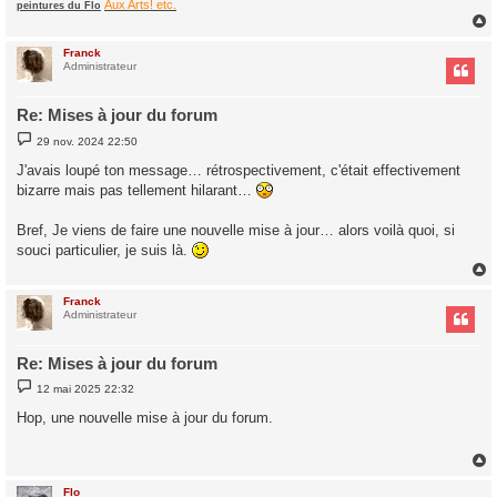
Aux Arts! etc.
peintures du Flo
Franck
t
Administrateur
Re: Mises à jour du forum
M
29 nov. 2024 22:50
e
s
J'avais loupé ton message… rétrospectivement, c'était effectivement
s
bizarre mais pas tellement hilarant…
a
g
e
Bref, Je viens de faire une nouvelle mise à jour… alors voilà quoi, si
souci particulier, je suis là.
Franck
t
Administrateur
Re: Mises à jour du forum
M
12 mai 2025 22:32
e
s
Hop, une nouvelle mise à jour du forum.
s
a
g
e
Flo