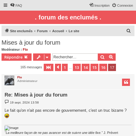
FAQ
Inscription
Connexion
. forum des enclumés .
R
Site enclumés
Forum
Accueil
Le site
e
Mises à jour du forum
c
Modérateur :
Flo
h
Rechercher
Recherche 
Répondre
e
1
13
14
15
16
17
Page
17
Précédent
sur
17
165 messages
r
…
c
Flo
Administrateur
h
e
Re: Mises à jour du forum
r
M
19 sept. 2024 13:58
e
s
Le fait qu'on n'ait pas encore de gouvernement, c'est un truc bizarre ?
s
a
g
e
"La meilleure façon de ne pas avancer est de suivre une idée fixe."
J. Prévert