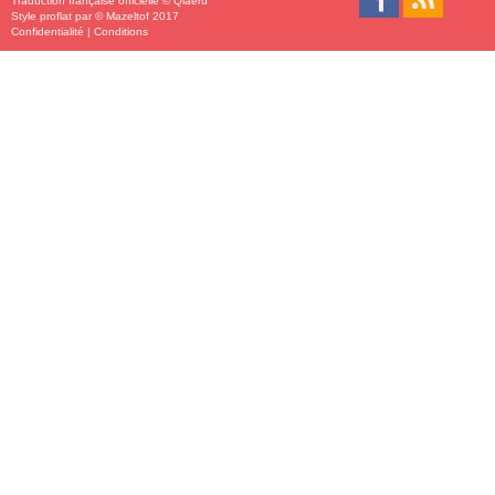
Traduction française officielle
©
Qiaeru
Style
proflat
par ©
Mazeltof
2017
Confidentialité
|
Conditions