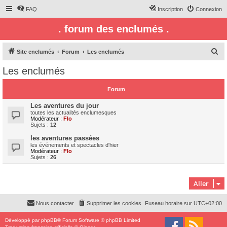
FAQ
Inscription
Connexion
. forum des enclumés .
R
Site enclumés
Forum
Les enclumés
e
Les enclumés
c
h
Forum
e
Les aventures du jour
r
toutes les actualités enclumesques
Modérateur :
Flo
c
Sujets :
12
h
les aventures passées
les événements et spectacles d'hier
e
Modérateur :
Flo
Sujets :
26
r
Aller
Nous contacter
Supprimer les cookies
Fuseau horaire sur
UTC+02:00
Développé par
phpBB
® Forum Software © phpBB Limited