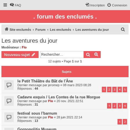
FAQ
Inscription
Connexion
. forum des enclumés .
R
Site enclumés
Forum
Les enclumés
Les aventures du jour
e
Les aventures du jour
c
Modérateur :
Flo
h
Rechercher
Recherche avanc
Nouveau sujet
e
12 sujets • Page
1
sur
1
r
c
Sujets
h
le Petit Théâtre du Bât de l'Âne
Dernier message par
jeromep
«
08 mars 2023 08:28
e
Réponses :
44
1
2
3
4
5
r
Cadavre exquis / Les Contes de la rue Morgue
Dernier message par
Flo
«
20 nov. 2021 22:51
Réponses :
31
1
2
3
4
festival sous l'barnum
Dernier message par
Flo
«
28 juin 2021 22:14
Réponses :
13
1
2
Gorgopolitis Museum