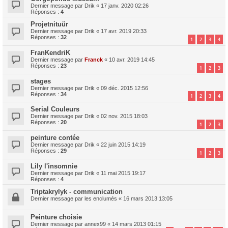
Dernier message par
Drik
«
17 janv. 2020 02:26
Réponses :
4
Projetnituür
Dernier message par
Drik
«
17 avr. 2019 20:33
Réponses :
32
1
2
3
4
FranKendriK
Dernier message par
Franck
«
10 avr. 2019 14:45
Réponses :
23
1
2
3
stages
Dernier message par
Drik
«
09 déc. 2015 12:56
Réponses :
34
1
2
3
4
Serial Couleurs
Dernier message par
Drik
«
02 nov. 2015 18:03
Réponses :
20
1
2
3
peinture contée
Dernier message par
Drik
«
22 juin 2015 14:19
Réponses :
29
1
2
3
Lily l'insomnie
Dernier message par
Drik
«
11 mai 2015 19:17
Réponses :
4
Triptakrylyk - communication
Dernier message par
les enclumés
«
16 mars 2013 13:05
Peinture choisie
Dernier message par
annex99
«
14 mars 2013 01:15