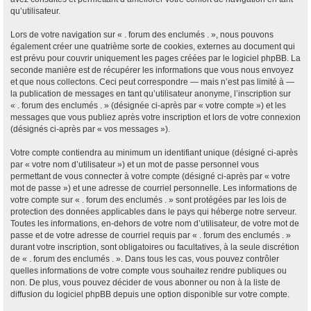
qu’utilisateur.
Lors de votre navigation sur « . forum des enclumés . », nous pouvons
également créer une quatrième sorte de cookies, externes au document qui
est prévu pour couvrir uniquement les pages créées par le logiciel phpBB. La
seconde manière est de récupérer les informations que vous nous envoyez
et que nous collectons. Ceci peut correspondre — mais n’est pas limité à —
la publication de messages en tant qu’utilisateur anonyme, l’inscription sur
« . forum des enclumés . » (désignée ci-après par « votre compte ») et les
messages que vous publiez après votre inscription et lors de votre connexion
(désignés ci-après par « vos messages »).
Votre compte contiendra au minimum un identifiant unique (désigné ci-après
par « votre nom d’utilisateur ») et un mot de passe personnel vous
permettant de vous connecter à votre compte (désigné ci-après par « votre
mot de passe ») et une adresse de courriel personnelle. Les informations de
votre compte sur « . forum des enclumés . » sont protégées par les lois de
protection des données applicables dans le pays qui héberge notre serveur.
Toutes les informations, en-dehors de votre nom d’utilisateur, de votre mot de
passe et de votre adresse de courriel requis par « . forum des enclumés . »
durant votre inscription, sont obligatoires ou facultatives, à la seule discrétion
de « . forum des enclumés . ». Dans tous les cas, vous pouvez contrôler
quelles informations de votre compte vous souhaitez rendre publiques ou
non. De plus, vous pouvez décider de vous abonner ou non à la liste de
diffusion du logiciel phpBB depuis une option disponible sur votre compte.