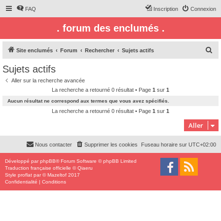
FAQ
Inscription
Connexion
. forum des enclumés .
R
Site enclumés
Forum
Rechercher
Sujets actifs
e
Sujets actifs
c
Aller sur la recherche avancée
h
La recherche a retourné 0 résultat • Page
1
sur
1
e
Aucun résultat ne correspond aux termes que vous avez spécifiés.
r
La recherche a retourné 0 résultat • Page
1
sur
1
c
Aller
h
Nous contacter
Supprimer les cookies
Fuseau horaire sur
UTC+02:00
e
r
Développé par
phpBB
® Forum Software © phpBB Limited
Traduction française officielle
©
Qiaeru
Style
proflat
par ©
Mazeltof
2017
Confidentialité
|
Conditions