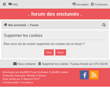
FAQ
Inscription
Connexion
. forum des enclumés .
R
Site enclumés
Forum
e
Supprimer les cookies
c
h
Êtes-vous sûr de vouloir supprimer les cookies de ce forum ?
e
r
c
Nous contacter
Supprimer les cookies
Fuseau horaire sur
UTC+02:00
h
e
Développé par
phpBB
® Forum Software © phpBB Limited
Traduction française officielle
©
Qiaeru
r
Style
proflat
par ©
Mazeltof
2017
Confidentialité
|
Conditions